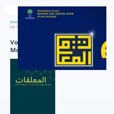
Home
/
Archives
/
Vol. 1 No. 2 (2022): Al Muallaqat : Journal Of Arabic
Vol. 1 No. 2 (2022): Al
Muallaqat : Journal Of Arabic