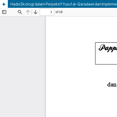
Hadis Ekologi dalam Perpektif Yusuf al-Qaradawi dan Impleme