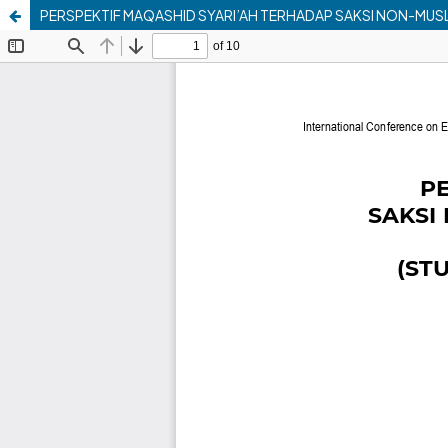
PERSPEKTIF MAQASHID SYARI’AH TERHADAP SAKSI NON-MUS