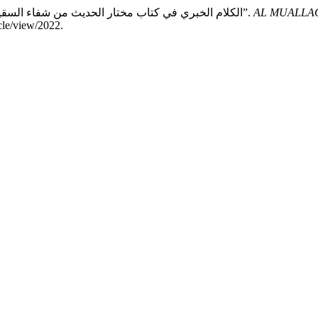
Saidah, and Fikriyah Mahyaddin. “الكلام الخبري في كتاب مختار الحديث من شفاء السقيم للمبتدئين (دراسة تحليلية بلاغية)”.
AL MUALLA
cle/view/2022.