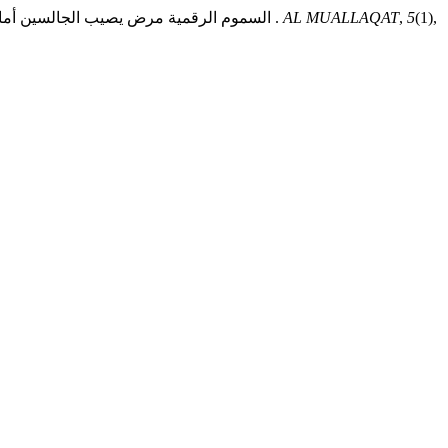
Rahmat. R, Haniah, Safaruddin, & Husnah. Z. (2025). ANALISIS LINGUISTIK TERHADAP OPINI EMARAT AL YOUM: السموم الرقمية مرض يصيب الجالسين أمام الشاشات .
AL MUALLAQAT
,
5
(1),