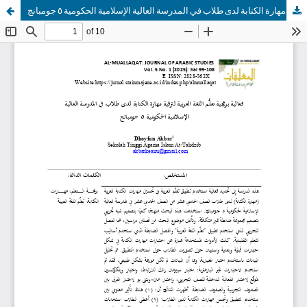
فعالية برمجية "تعلُّم اللغة العربية" لترقية مهارة الكتابة لدى طلاب في المدرسة العالية الإسلامية الحكومية ٥ جومبانج